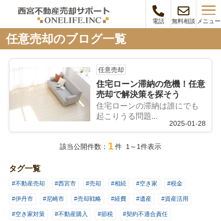
メニュー
電話
無料相談
任意売却のブログ一覧
任意売却
住宅ローン滞納の危機！任意
売却で解決策を探そう
住宅ローンの滞納は誰にでも
起こりうる問題...
2025-01-28
1
該当公開件数：
件 1～1件表示
タグ一覧
#不動産売却
#西宮市
#売却
#相続
#空き家
#税金
#伊丹市
#尼崎市
#売却戦略
#経費
#遺産
#資産活用
#空き家対策
#不動産購入
#節税
#契約不適合責任