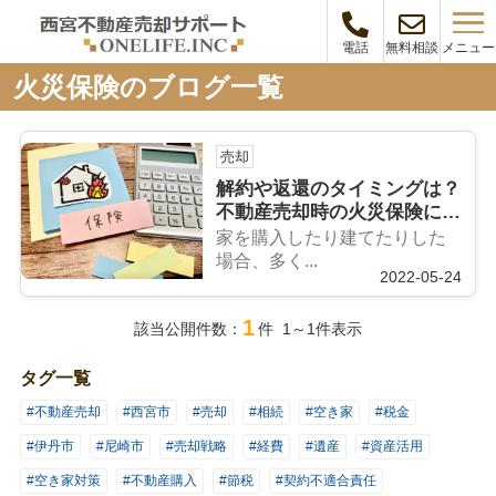
メニュー
電話
無料相談
火災保険のブログ一覧
売却
解約や返還のタイミングは？
不動産売却時の火災保険につ
いて
家を購入したり建てたりした
場合、多く...
2022-05-24
1
該当公開件数：
件 1～1件表示
タグ一覧
#不動産売却
#西宮市
#売却
#相続
#空き家
#税金
#伊丹市
#尼崎市
#売却戦略
#経費
#遺産
#資産活用
#空き家対策
#不動産購入
#節税
#契約不適合責任