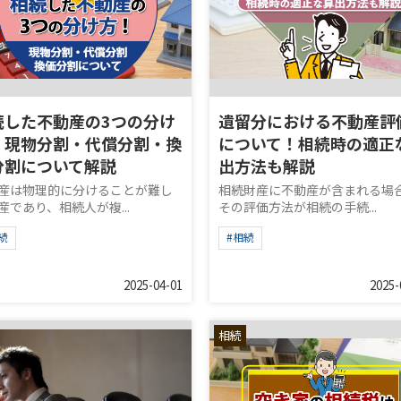
続した不動産の3つの分け
遺留分における不動産評
！現物分割・代償分割・換
について！相続時の適正
分割について解説
出方法も解説
産は物理的に分けることが難し
相続財産に不動産が含まれる場
産であり、相続人が複...
その評価方法が相続の手続...
続
#相続
2025-04-01
2025-
相続