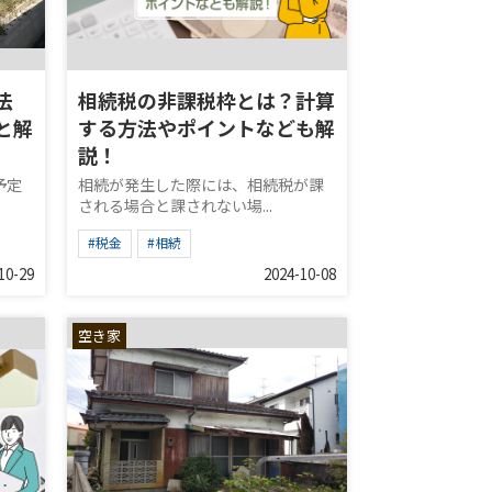
法
相続税の非課税枠とは？計算
と解
する方法やポイントなども解
説！
予定
相続が発生した際には、相続税が課
される場合と課されない場...
#税金
#相続
10-29
2024-10-08
空き家