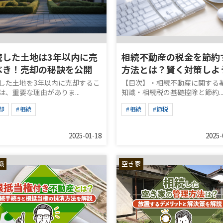
続した土地は3年以内に売
相続不動産の税金を節約
べき！売却の秘訣を公開
方法とは？賢く対策しよ
した土地を3年以内に売却するこ
【目次】・相続不動産に関する
は、重要な理由がありま...
知識・相続税の基礎控除と節約..
却
#相続
#相続
#節税
2025-01-18
2025-
識
空き家