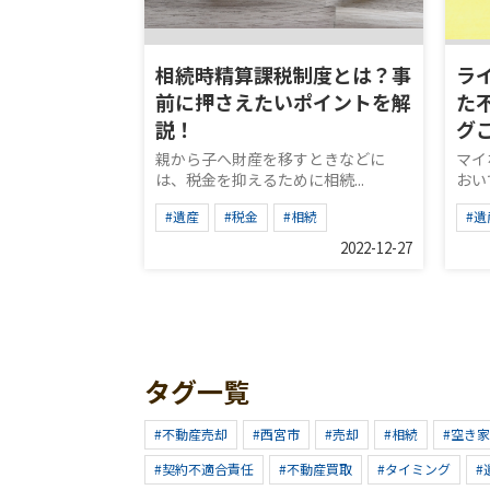
相続時精算課税制度とは？事
ラ
前に押さえたいポイントを解
た
説！
グ
親から子へ財産を移すときなどに
マイ
は、税金を抑えるために相続...
おい
#遺産
#税金
#相続
#遺
2022-12-27
タグ一覧
#不動産売却
#西宮市
#売却
#相続
#空き家
#契約不適合責任
#不動産買取
#タイミング
#