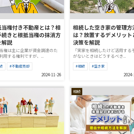
抵当権付き不動産とは？相
相続した空き家の管理方
手続きと根抵当権の抹消方
は？放置するデメリット
を解説
決策を解説
当権は主に企業が資金調達のた
「実家を相続したけど活用する
利用する権利ですが、...
がないときはどうするべき...
続
#不動産売却
#相続
#空き家
2024-11-26
2024-
相続