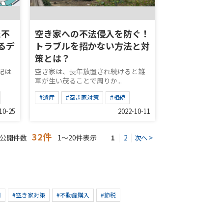
た不
空き家への不法侵入を防ぐ！
るデ
トラブルを招かない方法と対
策とは？
記は
空き家は、長年放置され続けると雑
草が生い茂ることで周りか...
#遺産
#空き家対策
#相続
10-25
2022-10-11
32件
公開件数
1～20件表示
1
2
次へ >
用
#空き家対策
#不動産購入
#節税