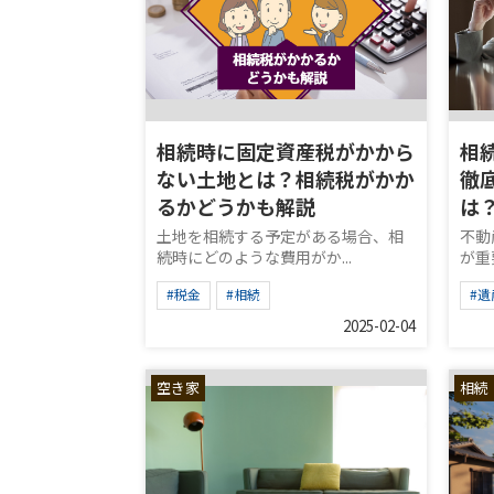
相続時に固定資産税がかから
相
ない土地とは？相続税がかか
徹
るかどうかも解説
は
土地を相続する予定がある場合、相
不動
続時にどのような費用がか...
が重
#税金
#相続
#遺
2025-02-04
空き家
相続