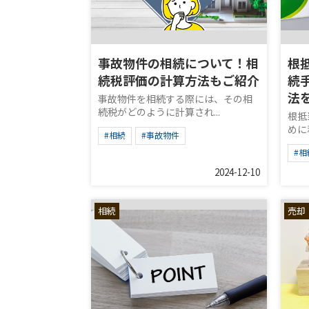
事故物件の相続について！相
根
続税評価の計算方法もご紹介
続
法
事故物件を相続する際には、その相
続税がどのように計算され...
根抵
めに
#相続
#事故物件
#相
2024-12-10
相続
売却