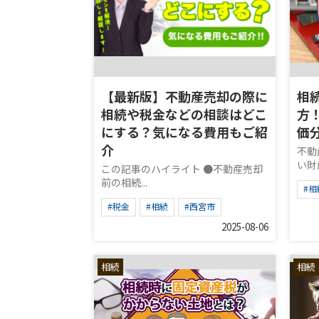
【最新版】不動産売却の際に
相
相続や税金などの相談はどこ
方
にする？気になる費用もご紹
価
介
不動
い財
この記事のハイライト ●不動産売却
前の相続...
#相
#税金
#相続
#西宮市
2025-08-06
相続
相続