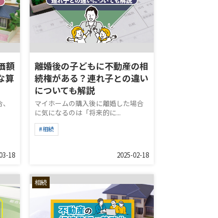
価額
離婚後の子どもに不動産の相
な算
続権がある？連れ子との違い
についても解説
合、
マイホームの購入後に離婚した場合
に気になるのは「将来的に...
#相続
03-18
2025-02-18
相続