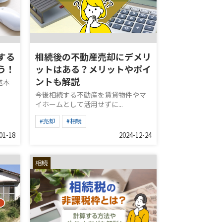
する
相続後の不動産売却にデメリ
う！
ットはある？メリットやポイ
ントも解説
基本
.
今後相続する不動産を賃貸物件やマ
イホームとして活用せずに...
#売却
#相続
01-18
2024-12-24
相続