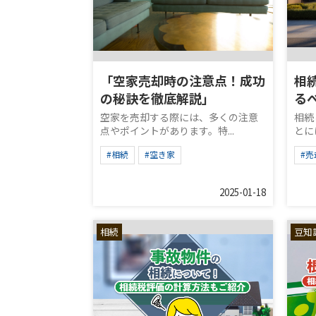
「空家売却時の注意点！成功
相
の秘訣を徹底解説」
る
空家を売却する際には、多くの注意
相続
点やポイントがあります。特...
とに
#相続
#空き家
#売
2025-01-18
相続
豆知