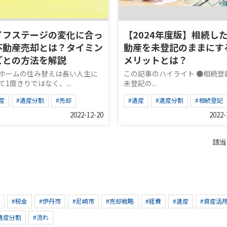
イフステージの変化に合っ
【2024年度版】相続し
不動産売却とは？タイミン
動産を未登記のままにす
ごとの方法を解説
メリットとは？
ホームの住み替えは長い人生に
この記事のハイライト ●相続登
て1度きりではなく、...
未登記の...
産
#遺産分割
#売却
#遺産
#遺産分割
#相続登記
2022-12-20
2022-
該当
#税金
#伊丹市
#尼崎市
#売却戦略
#経費
#遺産
#資産活
遺産分割
#流れ