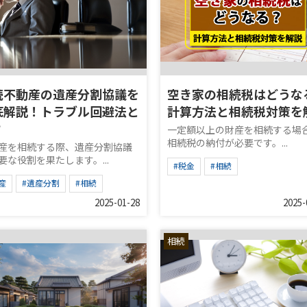
続不動産の遺産分割協議を
空き家の相続税はどうな
底解説！トラブル回避法と
計算方法と相続税対策を
？
一定額以上の財産を相続する場
相続税の納付が必要です。...
産を相続する際、遺産分割協議
要な役割を果たします。...
#税金
#相続
産
#遺産分割
#相続
2025-01-28
2025-
相続