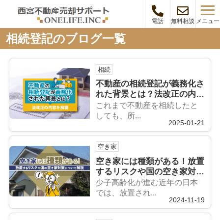
メニュー
電話
無料相談
相続登記のブログ一覧
相続
不動産の相続登記が義務化さ
れた背景とは？法改正の内容
を解説
これまで不動産を相続したと
しても、所...
2025-01-21
空き家
空き家には種類がある！放置
するリスクや国の空き家対策
について解説
少子高齢化が進む近年の日本
では、放置され...
2024-11-19