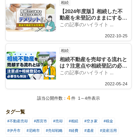
相続
【2024年度版】相続した不
動産を未登記のままにするデ
メリットとは？
この記事のハイライト ...
2022-10-25
相続
相続不動産を売却する流れと
は？注意点や相続登記の必要
性も解説！
この記事のハイライト ...
2022-05-24
4
該当公開件数：
件 1～4件表示
タグ一覧
#不動産売却
#西宮市
#売却
#相続
#空き家
#税金
#伊丹市
#尼崎市
#売却戦略
#経費
#遺産
#資産活用