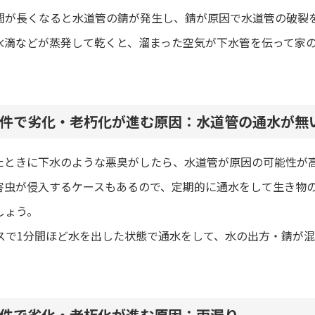
間が長くなると水道管の錆が発生し、錆が原因で水道管の破裂
水滴などが蒸発して乾くと、溜まった空気が下水管を伝って家
件で劣化・老朽化が進む原因：水道管の通水が無
たときに下水のような悪臭がしたら、水道管が原因の可能性が
害虫が侵入するケースもあるので、定期的に通水をして生き物
しょう。
ースで1分間ほど水を出した状態で通水をして、水の出方・錆が
件で劣化・老朽化が進む原因：雨漏り