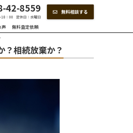
-42-8559
無料相談する
～18：00
定休日：
水曜日
の声
無料査定依頼
？
か？相続放棄か？