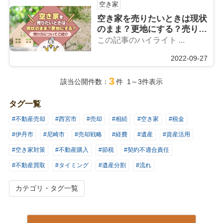
空き家
空き家を売りたいときは現状
のまま？更地にする？売り方
についてご紹介
この記事のハイライト ...
2022-09-27
3
該当公開件数：
件 1～3件表示
タグ一覧
#不動産売却
#西宮市
#売却
#相続
#空き家
#税金
#伊丹市
#尼崎市
#売却戦略
#経費
#遺産
#資産活用
#空き家対策
#不動産購入
#節税
#契約不適合責任
#不動産買取
#タイミング
#遺産分割
#流れ
カテゴリ・タグ一覧