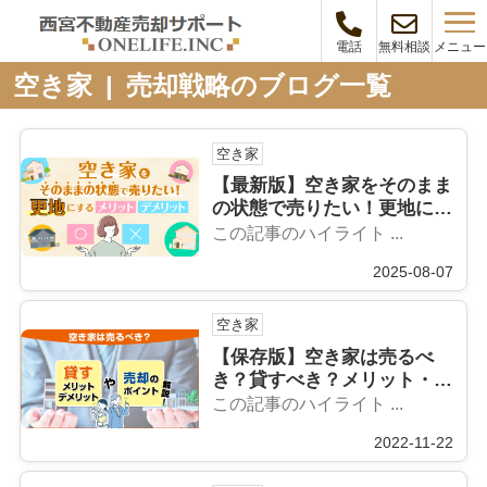
メニュー
電話
無料相談
空き家 | 売却戦略のブログ一覧
空き家
【最新版】空き家をそのまま
の状態で売りたい！更地にす
るメリット・デメリットも解
この記事のハイライト ...
説
2025-08-07
空き家
【保存版】空き家は売るべ
き？貸すべき？メリット・デ
メリットを解説
この記事のハイライト ...
2022-11-22