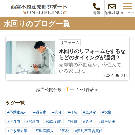
メニュー
電話
無料相談
水回りのブログ一覧
リフォーム
水回りのリフォームをするな
らどのタイミングが適切？
売却前の不動産や、今住んで
いる家にお...
2022-06-21
1
該当公開件数：
件 1～1件表示
タグ一覧
#不動産売却
#西宮市
#売却
#相続
#空き家
#税金
#伊丹市
#尼崎市
#売却戦略
#経費
#遺産
#資産活用
#空き家対策
#不動産購入
#節税
#契約不適合責任