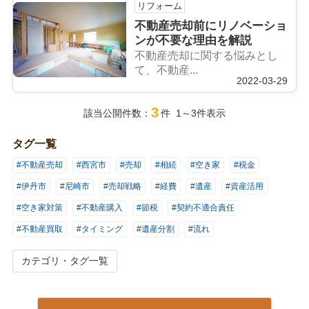
リフォーム
不動産売却前にリノベーショ
ンが不要な理由を解説
不動産売却に関する悩みとし
て、不動産...
2022-03-29
3
該当公開件数：
件 1～3件表示
タグ一覧
#不動産売却
#西宮市
#売却
#相続
#空き家
#税金
#伊丹市
#尼崎市
#売却戦略
#経費
#遺産
#資産活用
#空き家対策
#不動産購入
#節税
#契約不適合責任
#不動産買取
#タイミング
#遺産分割
#流れ
カテゴリ・タグ一覧