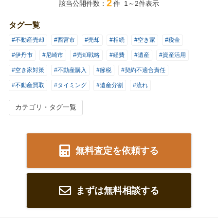
2
該当公開件数：
件 1～2件表示
タグ一覧
#不動産売却
#西宮市
#売却
#相続
#空き家
#税金
#伊丹市
#尼崎市
#売却戦略
#経費
#遺産
#資産活用
#空き家対策
#不動産購入
#節税
#契約不適合責任
#不動産買取
#タイミング
#遺産分割
#流れ
カテゴリ・タグ一覧
無料査定を依頼する
まずは無料相談する