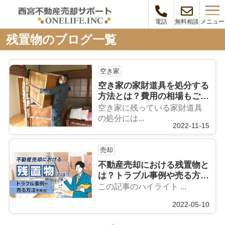
メニュー
電話
無料相談
残置物のブログ一覧
空き家
空き家の家財道具を処分する
方法とは？費用の相場もご紹
介！
空き家に残っている家財道具
の処分には...
2022-11-15
売却
不動産売却における残置物と
は？トラブル事例や売る方法
を解説
この記事のハイライト ...
2022-05-10