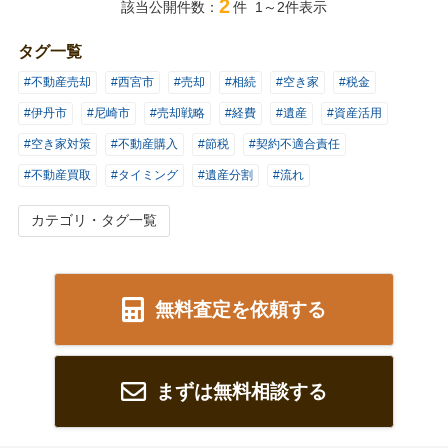
2
該当公開件数：
件 1～2件表示
タグ一覧
#不動産売却
#西宮市
#売却
#相続
#空き家
#税金
#伊丹市
#尼崎市
#売却戦略
#経費
#遺産
#資産活用
#空き家対策
#不動産購入
#節税
#契約不適合責任
#不動産買取
#タイミング
#遺産分割
#流れ
カテゴリ・タグ一覧
無料査定を依頼する
まずは無料相談する