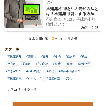
売却
再建築不可物件の売却方法と
は？再建築可能にする方法も
ご紹介！
不動産の中には、再建築不可
物件という...
2021-12-28
3
該当公開件数：
件 1～3件表示
タグ一覧
#不動産売却
#西宮市
#売却
#相続
#空き家
#税金
#伊丹市
#尼崎市
#売却戦略
#経費
#遺産
#資産活用
#空き家対策
#不動産購入
#節税
#契約不適合責任
#不動産買取
#タイミング
#遺産分割
#流れ
カテゴリ・タグ一覧