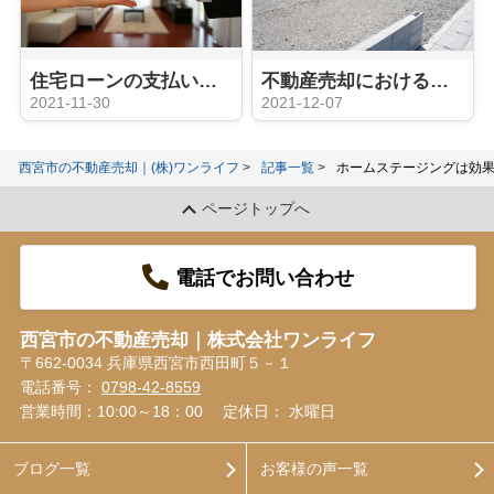
住宅ローンの支払いに困ったら検討すべき不動産の任意売却とは？
不動産売却における土地の譲渡とは？「贈与」や「相続」との違いをご紹介！
2021-11-30
2021-12-07
西宮市の不動産売却｜(株)ワンライフ
記事一覧
ホームステージングは効
ページトップへ
電話でお問い合わせ
西宮市の不動産売却｜株式会社ワンライフ
〒662-0034 兵庫県西宮市西田町５－１
電話番号：
0798-42-8559
営業時間：10:00～18：00
定休日： 水曜日
ブログ一覧
お客様の声一覧