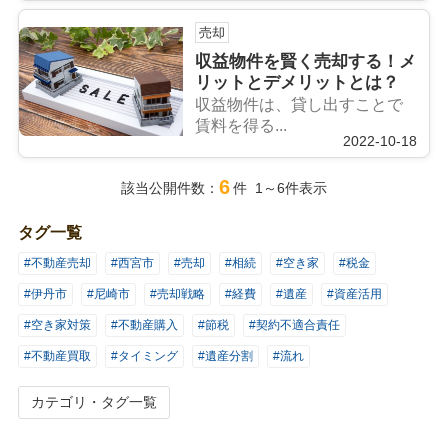
売却
収益物件を賢く売却する！メ
リットとデメリットとは？
収益物件は、貸し出すことで
賃料を得る...
2022-10-18
6
該当公開件数：
件 1～6件表示
タグ一覧
#不動産売却
#西宮市
#売却
#相続
#空き家
#税金
#伊丹市
#尼崎市
#売却戦略
#経費
#遺産
#資産活用
#空き家対策
#不動産購入
#節税
#契約不適合責任
#不動産買取
#タイミング
#遺産分割
#流れ
カテゴリ・タグ一覧